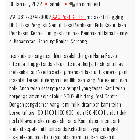
on
30 January 2022
admin
no comment
0812-
WA: 0812-3741-9002
AAG Pest Control
melayani : Fogging
3741-
DBD { Jasa Pengusir Semut, Jasa Pembasmi Kutu Kasur, Jasa
9002
Pembasmi Kecoa, Fumigasi dan Jasa Pembasmi Hama Lainnya.
Ahlinya
di Kecamatan Bandung Banjar Soreang.
Anti
Rayap
Jika anda sedang memiliki masalah dengan Hama Rayap
Terbaik
ditempat tinggal anda atau di tempat kerja, tidak tahu mau
untuk
melakukan apa?serta sedang mencari Jasa untuk menangani
daerah
masalah tersebut dengan memilih Jasa yang Profesional dan
Bondowoso
baik. Anda telah datang pada tempat yang tepat. Kami telah
berpengalaman sejak tahun 2002 di bidang Pest Control.
Dengan pengalaman yang kami miliki ditambah kami telah
bersertifikasi ISO 14001, ISO 9001 dan ISO 45001 anda tidak
perlu khawatir akan masalah hama, Kami dapat membantu
anda di segala lini bisnis anda.Kehadiran rayap seringkali
disepelekan, padahal rayap bisa membuat kerusakan di