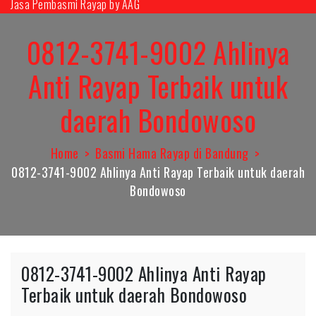
Jasa Pembasmi Rayap by AAG
Skip
to
0812-3741-9002 Ahlinya
content
Anti Rayap Terbaik untuk
daerah Bondowoso
Home
Basmi Hama Rayap di Bandung
0812-3741-9002 Ahlinya Anti Rayap Terbaik untuk daerah
Bondowoso
0812-3741-9002 Ahlinya Anti Rayap
Terbaik untuk daerah Bondowoso