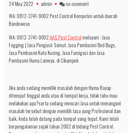
on
24 May 2022
admin
no comment
0812-
WA: 0812-3741-9002 Pest Control Kompeten untuk daerah
3741-
Bondowoso
9002
Basmi
WA: 0812-3741-9002
AAG Pest Control
melayani : Jasa
Hama
Fogging { Jasa Pengusir Semut, Jasa Pembasmi Bed Bugs,
Rayap
Jasa Pembasmi Kutu Kucing, Jasa Fumigasi dan Jasa
Ahli
Pembasmi Hama Lainnya. di Cikampek
untuk
daerah
Cileungsi
Jika anda sedang memiliki masalah dengan Hama Rayap
ditempat tinggal anda atau di tempat kerja, tidak tahu mau
melakukan apa?serta sedang mencari Jasa untuk menangani
masalah tersebut dengan memilih Jasa yang Profesional dan
baik. Anda telah datang pada tempat yang tepat. Kami telah
berpengalaman sejak tahun 2002 di bidang Pest Control.