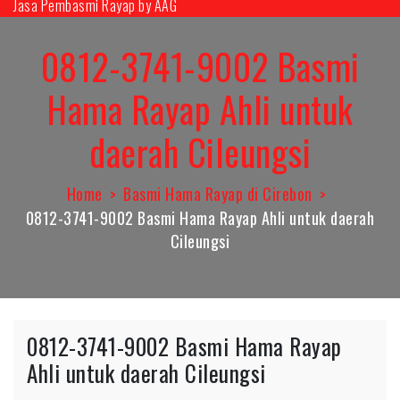
Jasa Pembasmi Rayap by AAG
Skip
to
0812-3741-9002 Basmi
content
Hama Rayap Ahli untuk
daerah Cileungsi
Home
Basmi Hama Rayap di Cirebon
0812-3741-9002 Basmi Hama Rayap Ahli untuk daerah
Cileungsi
0812-3741-9002 Basmi Hama Rayap
Ahli untuk daerah Cileungsi