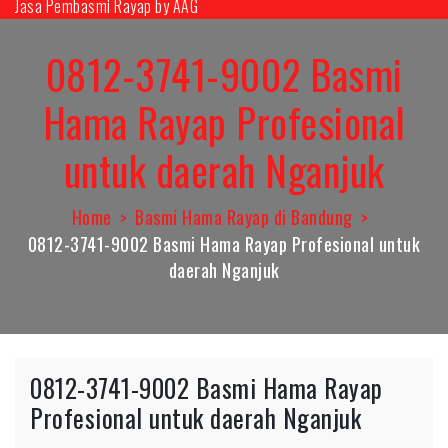
Jasa Pembasmi Rayap by AAG
Skip
to
0812-3741-9002 Basmi
content
Hama Rayap Profesional
untuk daerah Nganjuk
Home
Basmi Hama Rayap di Bandung
0812-3741-9002 Basmi Hama Rayap Profesional untuk
daerah Nganjuk
0812-3741-9002 Basmi Hama Rayap
Profesional untuk daerah Nganjuk