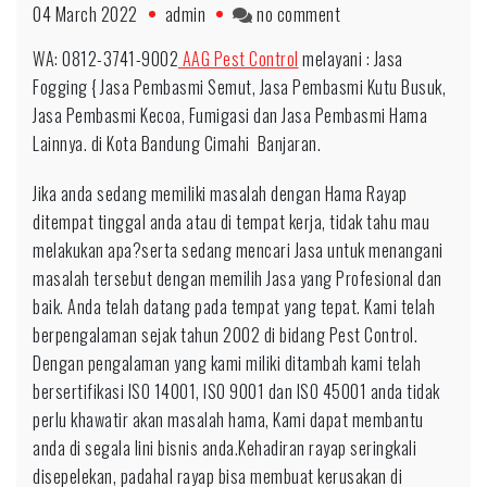
on
04 March 2022
admin
no comment
0812-
WA: 0812-3741-9002
AAG Pest Control
melayani : Jasa
3741-
Fogging { Jasa Pembasmi Semut, Jasa Pembasmi Kutu Busuk,
9002
Jasa Pembasmi Kecoa, Fumigasi dan Jasa Pembasmi Hama
Basmi
Lainnya. di Kota Bandung Cimahi Banjaran.
Hama
Rayap
Jika anda sedang memiliki masalah dengan Hama Rayap
Profesional
ditempat tinggal anda atau di tempat kerja, tidak tahu mau
untuk
melakukan apa?serta sedang mencari Jasa untuk menangani
daerah
masalah tersebut dengan memilih Jasa yang Profesional dan
Nganjuk
baik. Anda telah datang pada tempat yang tepat. Kami telah
berpengalaman sejak tahun 2002 di bidang Pest Control.
Dengan pengalaman yang kami miliki ditambah kami telah
bersertifikasi ISO 14001, ISO 9001 dan ISO 45001 anda tidak
perlu khawatir akan masalah hama, Kami dapat membantu
anda di segala lini bisnis anda.Kehadiran rayap seringkali
disepelekan, padahal rayap bisa membuat kerusakan di