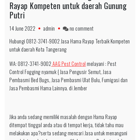
Rayap Kompeten untuk daerah Gunung
Putri
on
14 June 2022
admin
no comment
0812-
Hubungi 0812-3741-9002 Jasa Hama Rayap Terbaik Kompeten
3741-
untuk daerah Kota Tangerang
9002
Jasa
WA: 0812-3741-9002
AAG Pest Control
melayani : Pest
Pengendalian
Control Fogging nyamuk { Jasa Pengusir Semut, Jasa
Rayap
Pembasmi Bed Bugs, Jasa Pembasmi Ulat Bulu, Fumigasi dan
Kompeten
Jasa Pembasmi Hama Lainnya. di Jember
untuk
daerah
Gunung
Jika anda sedang memiliki masalah dengan Hama Rayap
Putri
ditempat tinggal anda atau di tempat kerja, tidak tahu mau
melakukan apa?serta sedang mencari Jasa untuk menangani