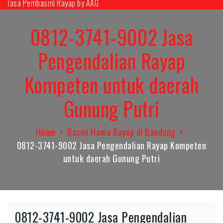
Jasa Pembasmi Rayap by AAG
Skip
to
0812-3741-9002 Jasa
content
Pengendalian Rayap
Kompeten untuk daerah
Gunung Putri
Home
Basmi Hama Rayap di Bandung
0812-3741-9002 Jasa Pengendalian Rayap Kompeten
untuk daerah Gunung Putri
0812-3741-9002 Jasa Pengendalian