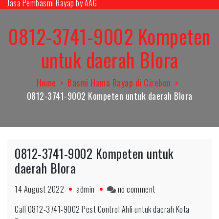
Jasa Pembasmi Rayap by AAG
Skip
to
0812-3741-9002 Kompeten
content
untuk daerah Blora
Home
Basmi Hama Rayap di Cirebon
0812-3741-9002 Kompeten untuk daerah Blora
0812-3741-9002 Kompeten untuk
daerah Blora
on
14 August 2022
admin
no comment
0812-
Call 0812-3741-9002 Pest Control Ahli untuk daerah Kota
3741-