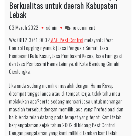
Berkualitas untuk daerah Kabupaten
Lebak
on
03 March 2022
admin
no comment
Call
WA: 0812-3741-9002
AAG Pest Control
melayani : Pest
0812-
Control Fogging nyamuk { Jasa Pengusir Semut, Jasa
3741-
Pembasmi Kutu Kasur, Jasa Pembasmi Kecoa, Jasa Fumigasi
9002
dan Jasa Pembasmi Hama Lainnya. di Kota Bandung Cimahi
Jasa
Cicalengka.
Anti
Rayap
Jika anda sedang memiliki masalah dengan Hama Rayap
Berkualitas
ditempat tinggal anda atau di tempat kerja, tidak tahu mau
untuk
melakukan apa?serta sedang mencari Jasa untuk menangani
daerah
masalah tersebut dengan memilih Jasa yang Profesional dan
Kabupaten
baik. Anda telah datang pada tempat yang tepat. Kami telah
Lebak
berpengalaman sejak tahun 2002 di bidang Pest Control.
Dengan pengalaman yang kami miliki ditambah kami telah