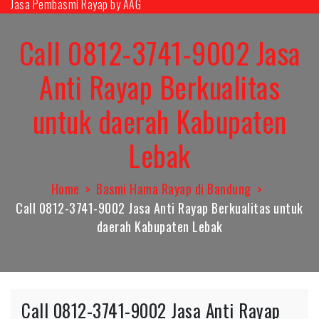
Jasa Pembasmi Rayap by AAG
Skip
to
Call 0812-3741-9002 Jasa
content
Anti Rayap Berkualitas
untuk daerah Kabupaten
Lebak
Home
Basmi Hama Rayap di Bandung
Call 0812-3741-9002 Jasa Anti Rayap Berkualitas untuk
daerah Kabupaten Lebak
Call 0812-3741-9002 Jasa Anti Rayap