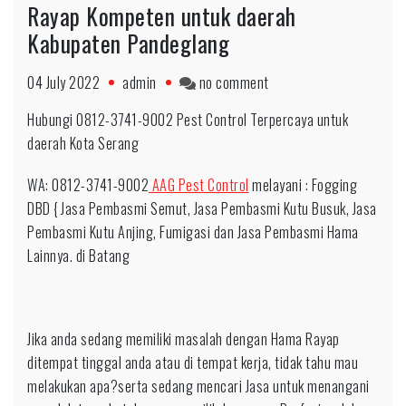
Rayap Kompeten untuk daerah
Kabupaten Pandeglang
on
04 July 2022
admin
no comment
Call
Hubungi 0812-3741-9002 Pest Control Terpercaya untuk
0812-
daerah Kota Serang
3741-
9002
WA: 0812-3741-9002
AAG Pest Control
melayani : Fogging
Pest
DBD { Jasa Pembasmi Semut, Jasa Pembasmi Kutu Busuk, Jasa
Control
Pembasmi Kutu Anjing, Fumigasi dan Jasa Pembasmi Hama
Rayap
Lainnya. di Batang
Kompeten
untuk
daerah
Jika anda sedang memiliki masalah dengan Hama Rayap
Kabupaten
ditempat tinggal anda atau di tempat kerja, tidak tahu mau
Pandeglang
melakukan apa?serta sedang mencari Jasa untuk menangani