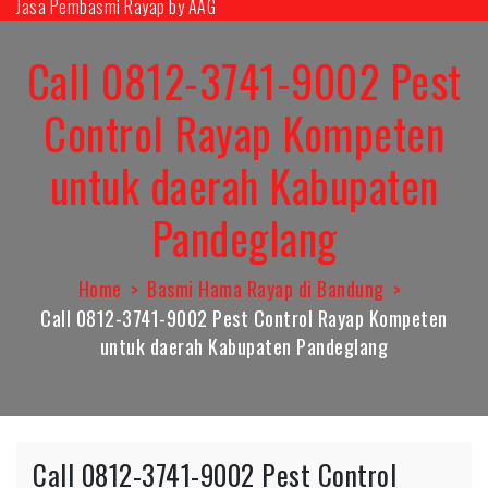
Jasa Pembasmi Rayap by AAG
Skip
to
Call 0812-3741-9002 Pest
content
Control Rayap Kompeten
untuk daerah Kabupaten
Pandeglang
Home
Basmi Hama Rayap di Bandung
Call 0812-3741-9002 Pest Control Rayap Kompeten
untuk daerah Kabupaten Pandeglang
Call 0812-3741-9002 Pest Control