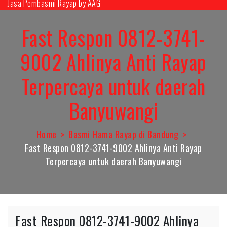
Jasa Pembasmi Rayap by AAG
Skip
to
Fast Respon 0812-3741-
content
9002 Ahlinya Anti Rayap
Terpercaya untuk daerah
Banyuwangi
Home
Basmi Hama Rayap di Bandung
Fast Respon 0812-3741-9002 Ahlinya Anti Rayap
Terpercaya untuk daerah Banyuwangi
Fast Respon 0812-3741-9002 Ahlinya