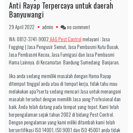
Anti Rayap Terpercaya untuk daerah
Banyuwangi
on
29 April 2022
admin
no comment
Fast
WA: 0812-3741-9002
AAG Pest Control
melayani : Jasa
Respon
Fogging { Jasa Pengusir Semut, Jasa Pembasmi Kutu Busuk,
0812-
Jasa Pembasmi Kecoa, Jasa Fumigasi dan Jasa Pembasmi
3741-
Hama Lainnya. di Kecamatan Bandung Sumedang Banjaran.
9002
Ahlinya
Jika anda sedang memiliki masalah dengan Hama Rayap
Anti
ditempat tinggal anda atau di tempat kerja, tidak tahu mau
Rayap
melakukan apa?serta sedang mencari Jasa untuk menangani
Terpercaya
masalah tersebut dengan memilih Jasa yang Profesional dan
untuk
baik. Anda telah datang pada tempat yang tepat. Kami telah
daerah
berpengalaman sejak tahun 2002 di bidang Pest Control.
Banyuwangi
Dengan pengalaman yang kami miliki ditambah kami telah
bersertifikasi ISO 14001, ISO 9001 dan ISO 45001 anda tidak