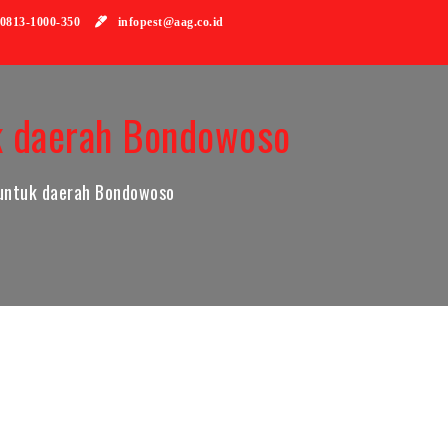
813-1000-350
infopest@aag.co.id
k daerah Bondowoso
untuk daerah Bondowoso