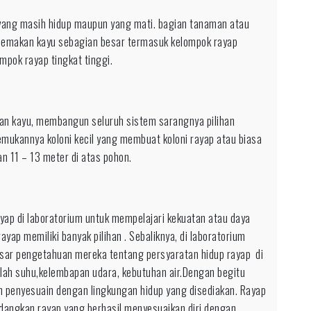
yang masih hidup maupun yang mati. bagian tanaman atau
pemakan kayu sebagian besar termasuk kelompok rayap
mpok rayap tingkat tinggi.
kan kayu, membangun seluruh sistem sarangnya pilihan
mukannya koloni kecil yang membuat koloni rayap atau biasa
n 11 – 13 meter di atas pohon.
p di laboratorium untuk mempelajari kekuatan atau daya
ayap memiliki banyak pilihan . Sebaliknya, di laboratorium
asar pengetahuan mereka tentang persyaratan hidup rayap di
lah suhu,kelembapan udara, kebutuhan air.Dengan begitu
penyesuain dengan lingkungan hidup yang disediakan. Rayap
dangkan rayap yang berhasil menyesuaikan diri dengan