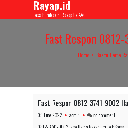
Rayap.id
Skip
08131000350
infopest@aag.co.id
infopes
to
Jasa Pembasmi Rayap by AAG
content
Fast Respon 0812-
Home
Basmi Hama Ra
Fast Respon 0812-3741-9002 Ha
on
09 June 2022
admin
no comment
Fast
0812-3741-9002 Jasa Hama Rayap Terbaik Kompete