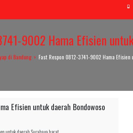
t@aag.co.id
0
3741-9002 Hama Efisien untu
yap di Bandung
Fast Respon 0812-3741-9002 Hama Efisien 
ma Efisien untuk daerah Bondowoso
n untuk daerah Surabaya barat