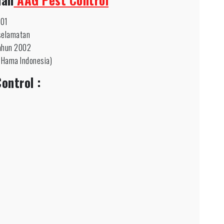
001
selamatan
tahun 2002
 Hama Indonesia)
ontrol :