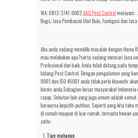
Respo
0812-
WA: 0812-3741-9002
AAG Pest Control
melayani :
3741-
Bugs, Jasa Pembasmi Ulat Bulu, Fumigasi dan Jasa
9002
Hama
Efisien
Jika anda sedang memiliki masalah dengan Hama Ray
untuk
mau melakukan apa?serta sedang mencari Jasa un
daerah
Profesional dan baik. Anda telah datang pada tem
Bondo
bidang Pest Control. Dengan pengalaman yang kami 
9001 dan ISO 45001 anda tidak perlu khawatir aka
bisnis anda.Sebagian besar masyarakat Indonesia
rayap. Sebutan lain yang juga umum adalah semut p
berwarna keputih-putihan. Seperti yang kita tahu
di rumah maupun di luar rumah..ternyata hewan yang
yaitu:
Tipe makanan