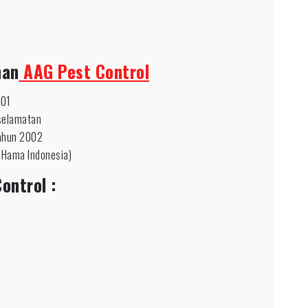
nan
AAG Pest Control
001
selamatan
tahun 2002
 Hama Indonesia)
ontrol :