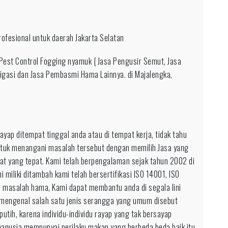
fesional untuk daerah Jakarta Selatan
on
-
Pest Control Fogging nyamuk { Jasa Pengusir Semut, Jasa
-
gasi dan Jasa Pembasmi Hama Lainnya. di Majalengka,
a
p
ap ditempat tinggal anda atau di tempat kerja, tidak tahu
ik
tuk menangani masalah tersebut dengan memilih Jasa yang
sional
pat yang tepat. Kami telah berpengalaman sejak tahun 2002 di
k
miliki ditambah kami telah bersertifikasi ISO 14001, ISO
ah
n masalah hama, Kami dapat membantu anda di segala lini
es
 mengenal salah satu jenis serangga yang umum disebut
utih, karena individu-individu rayap yang tak bersayap
 manusia mempunyai perilaku makan yang berbeda beda baik itu