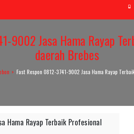
t@aag.co.id
0
1-9002 Jasa Hama Rayap Terb
daerah Brebes
ebon
Fast Respon 0812-3741-9002 Jasa Hama Rayap Terbaik
sa Hama Rayap Terbaik Profesional