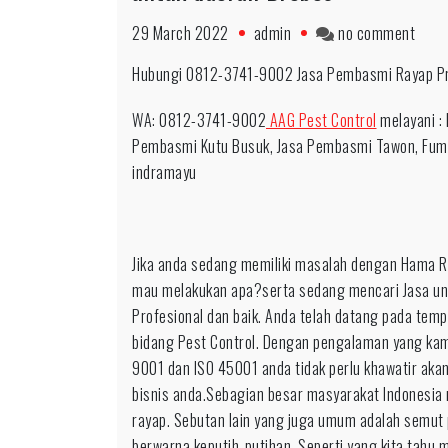
on
29 March 2022
admin
no comment
Fast
Hubungi 0812-3741-9002 Jasa Pembasmi Rayap Pro
Resp
0812
WA: 0812-3741-9002
AAG Pest Control
melayani : 
3741
Pembasmi Kutu Busuk, Jasa Pembasmi Tawon, Fumi
9002
indramayu
Jasa
Ham
Raya
Jika anda sedang memiliki masalah dengan Hama Ray
Terba
mau melakukan apa?serta sedang mencari Jasa un
Profe
Profesional dan baik. Anda telah datang pada tem
untu
bidang Pest Control. Dengan pengalaman yang kami 
daer
9001 dan ISO 45001 anda tidak perlu khawatir aka
Breb
bisnis anda.Sebagian besar masyarakat Indonesia
rayap. Sebutan lain yang juga umum adalah semut p
berwarna keputih-putihan. Seperti yang kita tahu