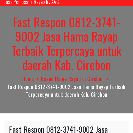
Jasa Pembasmi Rayap by AAG
Skip
to
Fast Respon 0812-3741-
content
9002 Jasa Hama Rayap
Terbaik Terpercaya untuk
daerah Kab. Cirebon
Home
Basmi Hama Rayap di Cirebon
Fast Respon 0812-3741-9002 Jasa Hama Rayap Terbaik
Terpercaya untuk daerah Kab. Cirebon
Fast Respon 0812-3741-9002 Jasa