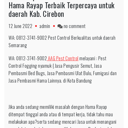
Hama Rayap Terbaik Terpercaya untuk
daerah Kab. Cirebon
on
12 June 2022
admin
no comment
Fast
WA: 0812-3741-9002 Pest Control Berkualitas untuk daerah
Respon
Semarang
0812-
3741-
WA: 0812-3741-9002
AAG Pest Control
melayani : Pest
9002
Control Fogging nyamuk { Jasa Pengusir Semut, Jasa
Jasa
Pembasmi Bed Bugs, Jasa Pembasmi Ulat Bulu, Fumigasi dan
Hama
Jasa Pembasmi Hama Lainnya. di Kota Bandung
Rayap
Terbaik
Terpercaya
Jika anda sedang memiliki masalah dengan Hama Rayap
untuk
ditempat tinggal anda atau di tempat kerja, tidak tahu mau
daerah
melakukan apa?serta sedang mencari Jasa untuk menangani
Kab.