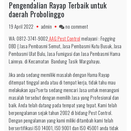
Pengendalian Rayap Terbaik untuk
daerah Probolinggo
on
19 April 2022
admin
no comment
Fast
WA: 0812-3741-9002
AAG Pest Control
melayani : Fogging
Respon
DBD { Jasa Pembasmi Semut, Jasa Pembasmi Kutu Busuk, Jasa
0812-
Pembasmi Ulat Bulu, Jasa Fumigasi dan Jasa Pembasmi Hama
3741-
Lainnya. di Kecamatan Bandung Tasik Margahayu.
9002
Jasa
Jika anda sedang memiliki masalah dengan Hama Rayap
Pengendalian
ditempat tinggal anda atau di tempat kerja, tidak tahu mau
Rayap
melakukan apa?serta sedang mencari Jasa untuk menangani
Terbaik
masalah tersebut dengan memilih Jasa yang Profesional dan
untuk
baik. Anda telah datang pada tempat yang tepat. Kami telah
daerah
berpengalaman sejak tahun 2002 di bidang Pest Control.
Probolinggo
Dengan pengalaman yang kami miliki ditambah kami telah
bersertifikasi ISO 14001, ISO 9001 dan ISO 45001 anda tidak