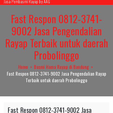
Jasa Pembasmi Rayap by AAG
Skip
to
Fast Respon 0812-3741-
content
9002 Jasa Pengendalian
Rayap Terbaik untuk daerah
Probolinggo
Home
Basmi Hama Rayap di Bandung
Fast Respon 0812-3741-9002 Jasa Pengendalian Rayap
Terbaik untuk daerah Probolinggo
Fast Respon 0812-3741-9002 Jasa