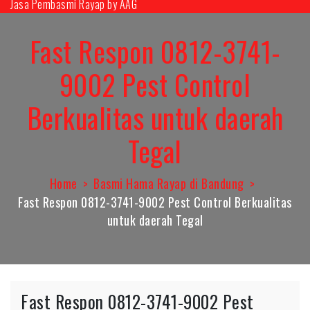
Jasa Pembasmi Rayap by AAG
Skip
to
Fast Respon 0812-3741-
content
9002 Pest Control
Berkualitas untuk daerah
Tegal
Home
Basmi Hama Rayap di Bandung
Fast Respon 0812-3741-9002 Pest Control Berkualitas
untuk daerah Tegal
Fast Respon 0812-3741-9002 Pest