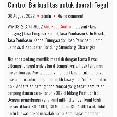
Control Berkualitas untuk daerah Tegal
on
08 August 2022
admin
no comment
Fast
WA: 0812-3741-9002
AAG Pest Control
melayani : Jasa
Respon
Fogging { Jasa Pengusir Semut, Jasa Pembasmi Kutu Busuk,
0812-
Jasa Pembasmi Kecoa, Fumigasi dan Jasa Pembasmi Hama
3741-
Lainnya. di Kabupaten Bandung Sumedang Cicalengka.
9002
Pest
Jika anda sedang memiliki masalah dengan Hama Rayap
Control
ditempat tinggal anda atau di tempat kerja, tidak tahu mau
Berkualitas
melakukan apa?serta sedang mencari Jasa untuk menangani
untuk
masalah tersebut dengan memilih Jasa yang Profesional dan
daerah
baik. Anda telah datang pada tempat yang tepat. Kami telah
Tegal
berpengalaman sejak tahun 2002 di bidang Pest Control.
Dengan pengalaman yang kami miliki ditambah kami telah
bersertifikasi ISO 14001, ISO 9001 dan ISO 45001 anda tidak
perlu khawatir akan masalah hama, Kami dapat membantu