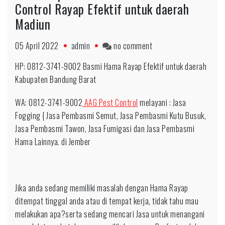
Control Rayap Efektif untuk daerah
Madiun
on
05 April 2022
admin
no comment
Fast
HP: 0812-3741-9002 Basmi Hama Rayap Efektif untuk daerah
Respon
Kabupaten Bandung Barat
0812-
3741-
WA: 0812-3741-9002
AAG Pest Control
melayani : Jasa
9002
Fogging { Jasa Pembasmi Semut, Jasa Pembasmi Kutu Busuk,
Pest
Jasa Pembasmi Tawon, Jasa Fumigasi dan Jasa Pembasmi
Control
Hama Lainnya. di Jember
Rayap
Efektif
untuk
Jika anda sedang memiliki masalah dengan Hama Rayap
daerah
ditempat tinggal anda atau di tempat kerja, tidak tahu mau
Madiun
melakukan apa?serta sedang mencari Jasa untuk menangani