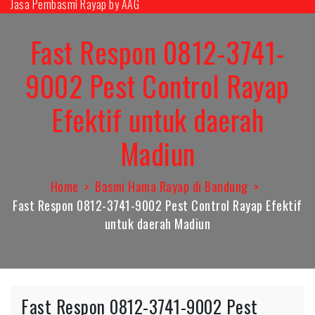
Jasa Pembasmi Rayap by AAG
Skip
to
Fast Respon 0812-3741-
content
9002 Pest Control Rayap
Efektif untuk daerah
Madiun
Home
Basmi Hama Rayap di Bandung
Fast Respon 0812-3741-9002 Pest Control Rayap Efektif
untuk daerah Madiun
Fast Respon 0812-3741-9002 Pest