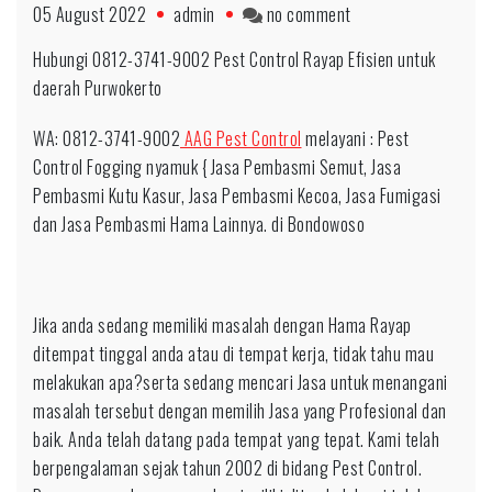
on
05 August 2022
admin
no comment
Fast
Hubungi 0812-3741-9002 Pest Control Rayap Efisien untuk
Respon
daerah Purwokerto
0812-
3741-
WA: 0812-3741-9002
AAG Pest Control
melayani : Pest
9002
Control Fogging nyamuk { Jasa Pembasmi Semut, Jasa
Profesional
Pembasmi Kutu Kasur, Jasa Pembasmi Kecoa, Jasa Fumigasi
untuk
dan Jasa Pembasmi Hama Lainnya. di Bondowoso
daerah
Pekalongan
Jika anda sedang memiliki masalah dengan Hama Rayap
ditempat tinggal anda atau di tempat kerja, tidak tahu mau
melakukan apa?serta sedang mencari Jasa untuk menangani
masalah tersebut dengan memilih Jasa yang Profesional dan
baik. Anda telah datang pada tempat yang tepat. Kami telah
berpengalaman sejak tahun 2002 di bidang Pest Control.