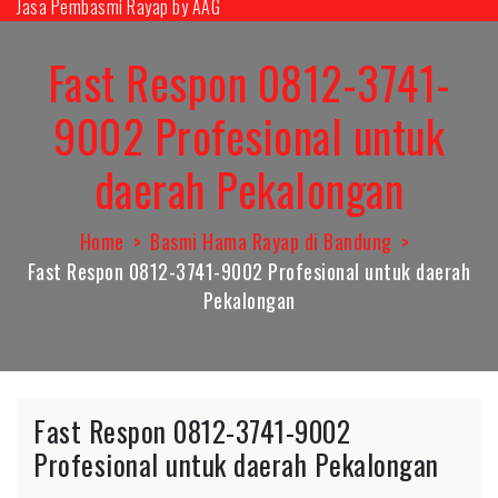
Jasa Pembasmi Rayap by AAG
Skip
to
Fast Respon 0812-3741-
content
9002 Profesional untuk
daerah Pekalongan
Home
Basmi Hama Rayap di Bandung
Fast Respon 0812-3741-9002 Profesional untuk daerah
Pekalongan
Fast Respon 0812-3741-9002
Profesional untuk daerah Pekalongan