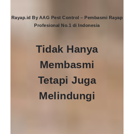
Rayap.id By AAG Pest Control – Pembasmi Rayap
Profesional No.1 di Indonesia
Tidak Hanya
Membasmi
Tetapi Juga
Melindungi