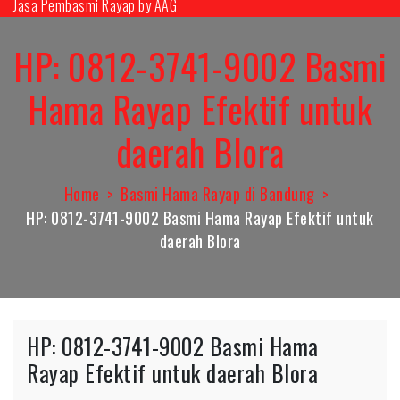
Jasa Pembasmi Rayap by AAG
Skip
to
HP: 0812-3741-9002 Basmi
content
Hama Rayap Efektif untuk
daerah Blora
Home
Basmi Hama Rayap di Bandung
HP: 0812-3741-9002 Basmi Hama Rayap Efektif untuk
daerah Blora
HP: 0812-3741-9002 Basmi Hama
Rayap Efektif untuk daerah Blora