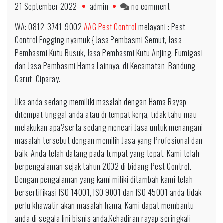
on
21 September 2022
admin
no comment
HP:
WA: 0812-3741-9002
AAG Pest Control
melayani : Pest
0812-
Control Fogging nyamuk { Jasa Pembasmi Semut, Jasa
3741-
Pembasmi Kutu Busuk, Jasa Pembasmi Kutu Anjing, Fumigasi
9002
dan Jasa Pembasmi Hama Lainnya. di Kecamatan Bandung
Basmi
Garut Ciparay.
Hama
Rayap
Jika anda sedang memiliki masalah dengan Hama Rayap
Efektif
ditempat tinggal anda atau di tempat kerja, tidak tahu mau
untuk
melakukan apa?serta sedang mencari Jasa untuk menangani
daerah
masalah tersebut dengan memilih Jasa yang Profesional dan
Blora
baik. Anda telah datang pada tempat yang tepat. Kami telah
berpengalaman sejak tahun 2002 di bidang Pest Control.
Dengan pengalaman yang kami miliki ditambah kami telah
bersertifikasi ISO 14001, ISO 9001 dan ISO 45001 anda tidak
perlu khawatir akan masalah hama, Kami dapat membantu
anda di segala lini bisnis anda.Kehadiran rayap seringkali