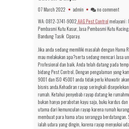
on
07 March 2022
admin
no comment
Hubu
WA: 0812-3741-9002
AAG Pest Control
melayani : 
0812
Pembasmi Kutu Kasur, Jasa Pembasmi Kutu Kucing
3741
Bandung Tasik Ciparay.
9002
Jasa
Jika anda sedang memiliki masalah dengan Hama Ray
Penge
mau melakukan apa?serta sedang mencari Jasa un
Raya
Profesional dan baik. Anda telah datang pada tem
Komp
bidang Pest Control. Dengan pengalaman yang kami 
untuk
9001 dan ISO 45001 anda tidak perlu khawatir aka
daer
bisnis anda.Kehadiran rayap seringkali disepelekan
Banja
rumah. Ketahui penyebab rayap datang ke rumahmu
bukan hanya perabotan kayu saja, buku kardus dan l
utama dari kemunculan rayap karena rumah kurang 
membuat para hama atau serangga berdatangan. Sa
ialah udara yang dingin, karena rayap menyukai ud