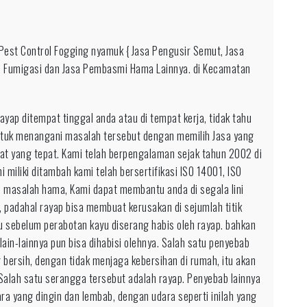
ngi
Pest Control Fogging nyamuk { Jasa Pengusir Semut, Jasa
-
, Fumigasi dan Jasa Pembasmi Hama Lainnya. di Kecamatan
-
ap ditempat tinggal anda atau di tempat kerja, tidak tahu
ndalian
tuk menangani masalah tersebut dengan memilih Jasa yang
p
pat yang tepat. Kami telah berpengalaman sejak tahun 2002 di
eten
miliki ditambah kami telah bersertifikasi ISO 14001, ISO
n masalah hama, Kami dapat membantu anda di segala lini
ah
, padahal rayap bisa membuat kerusakan di sejumlah titik
r
 sebelum perabotan kayu diserang habis oleh rayap. bahkan
ain-lainnya pun bisa dihabisi olehnya. Salah satu penyebab
bersih, dengan tidak menjaga kebersihan di rumah, itu akan
lah satu serangga tersebut adalah rayap. Penyebab lainnya
ara yang dingin dan lembab, dengan udara seperti inilah yang