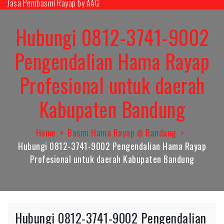
Jasa Pembasmi Rayap by AAG
Skip
to
Hubungi 0812-3741-9002
content
Pengendalian Hama Rayap
Profesional untuk daerah
Kabupaten Bandung
Home
Basmi Hama Rayap di Bandung
Hubungi 0812-3741-9002 Pengendalian Hama Rayap
Profesional untuk daerah Kabupaten Bandung
Hubungi 0812-3741-9002 Pengendalian