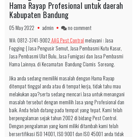
Hama Rayap Profesional untuk daerah
Kabupaten Bandung
on
05 May 2022
admin
no comment
Hubungi
WA: 0812-3741-9002
AAG Pest Control
melayani : Jasa
0812-
Fogging { Jasa Pengusir Semut, Jasa Pembasmi Kutu Kasur,
3741-
Jasa Pembasmi Ulat Bulu, Jasa Fumigasi dan Jasa Pembasmi
9002
Hama Lainnya. di Kecamatan Bandung Ciamis Soreang.
Pengendalian
Hama
Jika anda sedang memiliki masalah dengan Hama Rayap
Rayap
ditempat tinggal anda atau di tempat kerja, tidak tahu mau
Profesional
melakukan apa?serta sedang mencari Jasa untuk menangani
untuk
masalah tersebut dengan memilih Jasa yang Profesional dan
daerah
baik. Anda telah datang pada tempat yang tepat. Kami telah
Kabupaten
berpengalaman sejak tahun 2002 di bidang Pest Control.
Bandung
Dengan pengalaman yang kami miliki ditambah kami telah
bersertifikasi ISO 14001, ISO 9001 dan ISO 45001 anda tidak