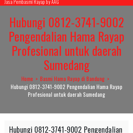
Jasa Pembasmi Rayap by AAG
Skip
to
Hubungi 0812-3741-9002
content
Pengendalian Hama Rayap
Profesional untuk daerah
Sumedang
Home
Basmi Hama Rayap di Bandung
Hubungi 0812-3741-9002 Pengendalian Hama Rayap
Profesional untuk daerah Sumedang
Hubungi 0812-3741-9002 Pengendalian