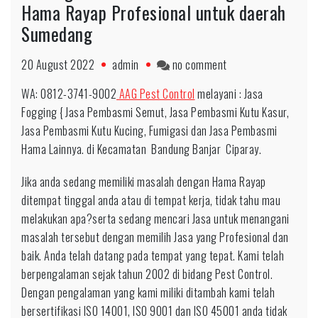
Hama Rayap Profesional untuk daerah
Sumedang
on
20 August 2022
admin
no comment
Hubungi
WA: 0812-3741-9002
AAG Pest Control
melayani : Jasa
0812-
Fogging { Jasa Pembasmi Semut, Jasa Pembasmi Kutu Kasur,
3741-
Jasa Pembasmi Kutu Kucing, Fumigasi dan Jasa Pembasmi
9002
Hama Lainnya. di Kecamatan Bandung Banjar Ciparay.
Pengendalian
Hama
Jika anda sedang memiliki masalah dengan Hama Rayap
Rayap
ditempat tinggal anda atau di tempat kerja, tidak tahu mau
Profesional
melakukan apa?serta sedang mencari Jasa untuk menangani
untuk
masalah tersebut dengan memilih Jasa yang Profesional dan
daerah
baik. Anda telah datang pada tempat yang tepat. Kami telah
Sumedang
berpengalaman sejak tahun 2002 di bidang Pest Control.
Dengan pengalaman yang kami miliki ditambah kami telah
bersertifikasi ISO 14001, ISO 9001 dan ISO 45001 anda tidak