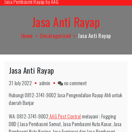
Jasa Pembasmi Rayap by AAG
Skip
to
Jasa Anti Rayap
content
Home
Uncategorized
Jasa Anti Rayap
Jasa Anti Rayap
on
31 July 2022
admin
no comment
Jasa
Hubungi 0812-3741-9002 Jasa Pengendalian Rayap Ahli untuk
Anti
daerah Banjar
Rayap
WA: 0812-3741-9002
AAG Pest Control
melayani : Fogging
DBD { Jasa Pembasmi Semut, Jasa Pembasmi Kutu Kasur, Jasa
Pembasmi Kutu Kucing, Jasa Fumigasi dan Jasa Pembasmi