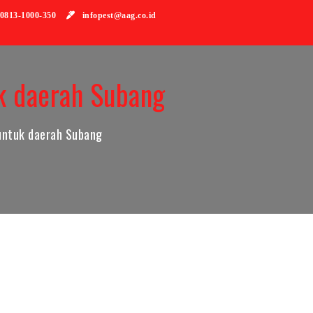
813-1000-350
infopest@aag.co.id
k daerah Subang
untuk daerah Subang