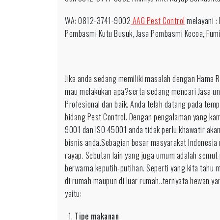
0812-
3741-
WA: 0812-3741-9002
AAG Pest Control
melayani :
9002
Pembasmi Kutu Busuk, Jasa Pembasmi Kecoa, Fumi
Basmi
Profesi
untuk
Jika anda sedang memiliki masalah dengan Hama Ray
daerah
mau melakukan apa?serta sedang mencari Jasa un
Subang
Profesional dan baik. Anda telah datang pada tem
bidang Pest Control. Dengan pengalaman yang kami 
9001 dan ISO 45001 anda tidak perlu khawatir aka
bisnis anda.Sebagian besar masyarakat Indonesia
rayap. Sebutan lain yang juga umum adalah semut p
berwarna keputih-putihan. Seperti yang kita tahu
di rumah maupun di luar rumah..ternyata hewan yang
yaitu:
Tipe makanan