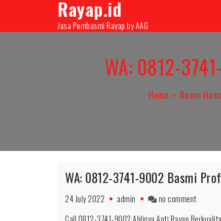
Rayap.id
Skip
08131000350
infopest@aag.co.id
infopes
to
Jasa Pembasmi Rayap by AAG
content
WA: 0812-3741-
Home
Basmi Hama
WA: 0812-3741-9002 Basmi Prof
on
24 July 2022
admin
no comment
WA:
Call 0812-3741-9002 Ahlinya Anti Rayap Berkualit