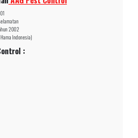
001
selamatan
tahun 2002
 Hama Indonesia)
ontrol :