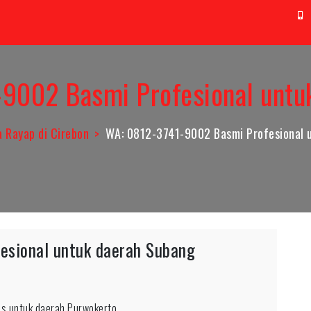
t@aag.co.id
0
9002 Basmi Profesional untu
 Rayap di Cirebon
WA: 0812-3741-9002 Basmi Profesional 
esional untuk daerah Subang
as untuk daerah Purwokerto