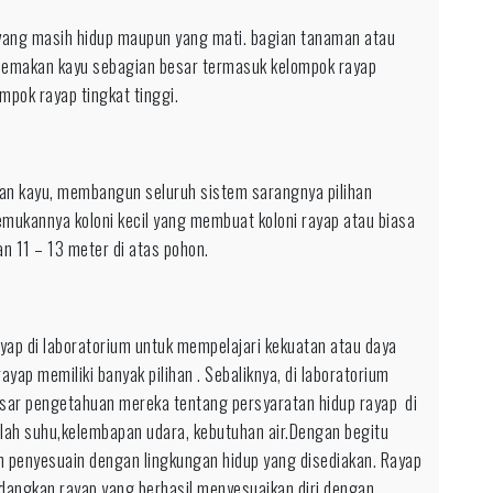
yang masih hidup maupun yang mati. bagian tanaman atau
pemakan kayu sebagian besar termasuk kelompok rayap
mpok rayap tingkat tinggi.
kan kayu, membangun seluruh sistem sarangnya pilihan
mukannya koloni kecil yang membuat koloni rayap atau biasa
n 11 – 13 meter di atas pohon.
p di laboratorium untuk mempelajari kekuatan atau daya
ayap memiliki banyak pilihan . Sebaliknya, di laboratorium
asar pengetahuan mereka tentang persyaratan hidup rayap di
lah suhu,kelembapan udara, kebutuhan air.Dengan begitu
penyesuain dengan lingkungan hidup yang disediakan. Rayap
dangkan rayap yang berhasil menyesuaikan diri dengan