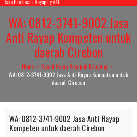
Jasa Pembasmi Rayap by AAG
Skip
to
WA: 0812-3741-9002 Jasa
content
Anti Rayap Kompeten untuk
daerah Cirebon
Home
Basmi Hama Rayap di Bandung
WA: 0812-3741-9002 Jasa Anti Rayap Kompeten untuk
daerah Cirebon
WA: 0812-3741-9002 Jasa Anti Rayap
Kompeten untuk daerah Cirebon