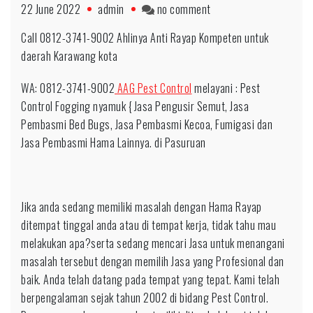
on
22 June 2022
admin
no comment
WA:
Call 0812-3741-9002 Ahlinya Anti Rayap Kompeten untuk
0812-
daerah Karawang kota
3741-
9002
WA: 0812-3741-9002
AAG Pest Control
melayani : Pest
Jasa
Control Fogging nyamuk { Jasa Pengusir Semut, Jasa
Anti
Pembasmi Bed Bugs, Jasa Pembasmi Kecoa, Fumigasi dan
Rayap
Jasa Pembasmi Hama Lainnya. di Pasuruan
Kompeten
untuk
daerah
Jika anda sedang memiliki masalah dengan Hama Rayap
Cirebon
ditempat tinggal anda atau di tempat kerja, tidak tahu mau
melakukan apa?serta sedang mencari Jasa untuk menangani
masalah tersebut dengan memilih Jasa yang Profesional dan
baik. Anda telah datang pada tempat yang tepat. Kami telah
berpengalaman sejak tahun 2002 di bidang Pest Control.