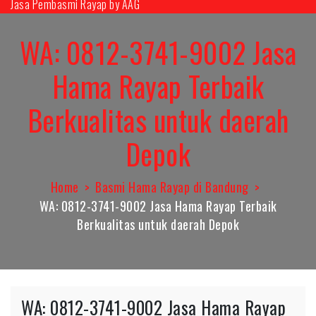
Jasa Pembasmi Rayap by AAG
Skip
to
WA: 0812-3741-9002 Jasa
content
Hama Rayap Terbaik
Berkualitas untuk daerah
Depok
Home
Basmi Hama Rayap di Bandung
WA: 0812-3741-9002 Jasa Hama Rayap Terbaik
Berkualitas untuk daerah Depok
WA: 0812-3741-9002 Jasa Hama Rayap