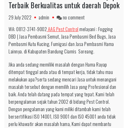
Terbaik Berkualitas untuk daerah Depok
on
29 July 2022
admin
no comment
WA:
WA: 0812-3741-9002
AAG Pest Control
melayani : Fogging
0812-
DBD { Jasa Pembasmi Semut, Jasa Pembasmi Bed Bugs, Jasa
3741-
Pembasmi Kutu Kucing, Fumigasi dan Jasa Pembasmi Hama
9002
Lainnya. di Kabupaten Bandung Ciamis Soreang.
Jasa
Hama
Jika anda sedang memiliki masalah dengan Hama Rayap
Rayap
ditempat tinggal anda atau di tempat kerja, tidak tahu mau
Terbaik
melakukan apa?serta sedang mencari Jasa untuk menangani
Berkualitas
masalah tersebut dengan memilih Jasa yang Profesional dan
untuk
baik. Anda telah datang pada tempat yang tepat. Kami telah
daerah
berpengalaman sejak tahun 2002 di bidang Pest Control.
Depok
Dengan pengalaman yang kami miliki ditambah kami telah
bersertifikasi ISO 14001, ISO 9001 dan ISO 45001 anda tidak
perlu khawatir akan masalah hama, Kami dapat membantu