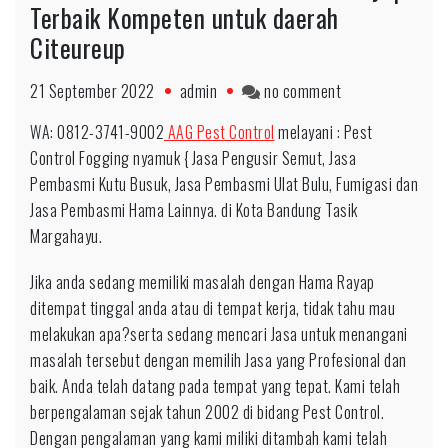
Terbaik Kompeten untuk daerah
Citeureup
on
21 September 2022
admin
no comment
WA:
WA: 0812-3741-9002
AAG Pest Control
melayani : Pest
0812-
Control Fogging nyamuk { Jasa Pengusir Semut, Jasa
3741-
Pembasmi Kutu Busuk, Jasa Pembasmi Ulat Bulu, Fumigasi dan
9002
Jasa Pembasmi Hama Lainnya. di Kota Bandung Tasik
Jasa
Margahayu.
Hama
Rayap
Jika anda sedang memiliki masalah dengan Hama Rayap
Terbaik
ditempat tinggal anda atau di tempat kerja, tidak tahu mau
Kompeten
melakukan apa?serta sedang mencari Jasa untuk menangani
untuk
masalah tersebut dengan memilih Jasa yang Profesional dan
daerah
baik. Anda telah datang pada tempat yang tepat. Kami telah
Citeureup
berpengalaman sejak tahun 2002 di bidang Pest Control.
Dengan pengalaman yang kami miliki ditambah kami telah