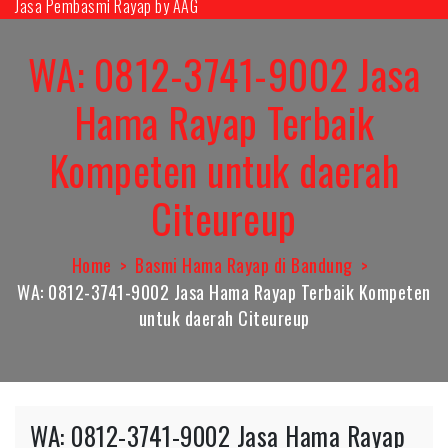
Jasa Pembasmi Rayap by AAG
Skip
to
WA: 0812-3741-9002 Jasa
content
Hama Rayap Terbaik
Kompeten untuk daerah
Citeureup
Home
Basmi Hama Rayap di Bandung
WA: 0812-3741-9002 Jasa Hama Rayap Terbaik Kompeten
untuk daerah Citeureup
WA: 0812-3741-9002 Jasa Hama Rayap