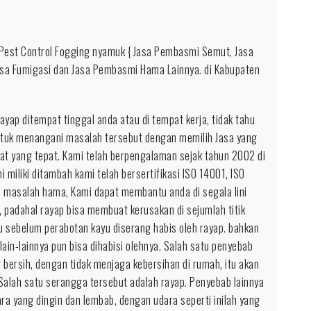
 Pest Control Fogging nyamuk { Jasa Pembasmi Semut, Jasa
2-
asa Fumigasi dan Jasa Pembasmi Hama Lainnya. di Kabupaten
1-
2
a
ap ditempat tinggal anda atau di tempat kerja, tidak tahu
ma
tuk menangani masalah tersebut dengan memilih Jasa yang
ap
pat yang tepat. Kami telah berpengalaman sejak tahun 2002 di
aik
miliki ditambah kami telah bersertifikasi ISO 14001, ISO
esional
n masalah hama, Kami dapat membantu anda di segala lini
uk
, padahal rayap bisa membuat kerusakan di sejumlah titik
rah
 sebelum perabotan kayu diserang habis oleh rayap. bahkan
arjo
ain-lainnya pun bisa dihabisi olehnya. Salah satu penyebab
bersih, dengan tidak menjaga kebersihan di rumah, itu akan
lah satu serangga tersebut adalah rayap. Penyebab lainnya
ara yang dingin dan lembab, dengan udara seperti inilah yang