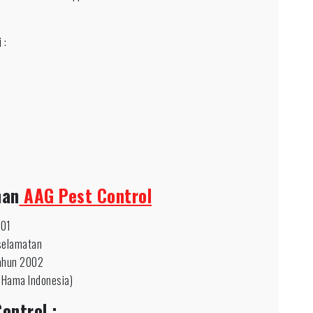
 :
nan
AAG Pest Control
001
selamatan
tahun 2002
 Hama Indonesia)
ontrol :