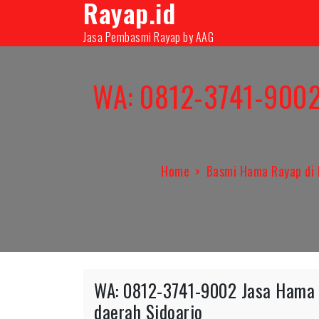
Rayap.id
Skip
08131000350
infopest@aag.co.id
infopes
to
Jasa Pembasmi Rayap by AAG
content
WA: 0812-3741-9002 
Home
Basmi Hama Rayap di
WA: 0812-3741-9002 Jasa Hama R
daerah Sidoarjo