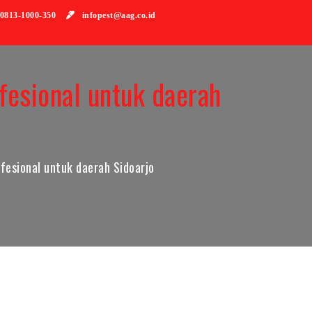
813-1000-350
infopest@aag.co.id
esional untuk daerah
esional untuk daerah Sidoarjo