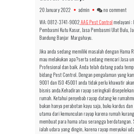
on
20 January 2022
admin
no comment
WA:
WA: 0812-3741-9002
AAG Pest Control
melayani :
081
Pembasmi Kutu Kasur, Jasa Pembasmi Ulat Bulu, J
374
Bandung Banjar Margahayu.
900
Jas
Jika anda sedang memiliki masalah dengan Hama Ray
Ha
mau melakukan apa?serta sedang mencari Jasa un
Ray
Profesional dan baik. Anda telah datang pada tem
Terb
bidang Pest Control. Dengan pengalaman yang kami 
Prof
9001 dan ISO 45001 anda tidak perlu khawatir aka
unt
bisnis anda.Kehadiran rayap seringkali disepelekan
dae
rumah. Ketahui penyebab rayap datang ke rumahmu
Sido
bukan hanya perabotan kayu saja, buku kardus dan l
utama dari kemunculan rayap karena rumah kurang 
membuat para hama atau serangga berdatangan. Sa
ialah udara yang dingin, karena rayap menyukai ud