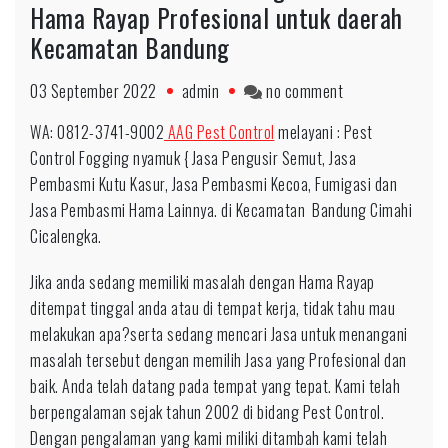
Hama Rayap Profesional untuk daerah
Kecamatan Bandung
on
03 September 2022
admin
no comment
WA:
WA: 0812-3741-9002
AAG Pest Control
melayani : Pest
0812-
Control Fogging nyamuk { Jasa Pengusir Semut, Jasa
3741-
Pembasmi Kutu Kasur, Jasa Pembasmi Kecoa, Fumigasi dan
9002
Jasa Pembasmi Hama Lainnya. di Kecamatan Bandung Cimahi
Pengendalian
Cicalengka.
Hama
Rayap
Jika anda sedang memiliki masalah dengan Hama Rayap
Profesional
ditempat tinggal anda atau di tempat kerja, tidak tahu mau
untuk
melakukan apa?serta sedang mencari Jasa untuk menangani
daerah
masalah tersebut dengan memilih Jasa yang Profesional dan
Kecamatan
baik. Anda telah datang pada tempat yang tepat. Kami telah
Bandung
berpengalaman sejak tahun 2002 di bidang Pest Control.
Dengan pengalaman yang kami miliki ditambah kami telah