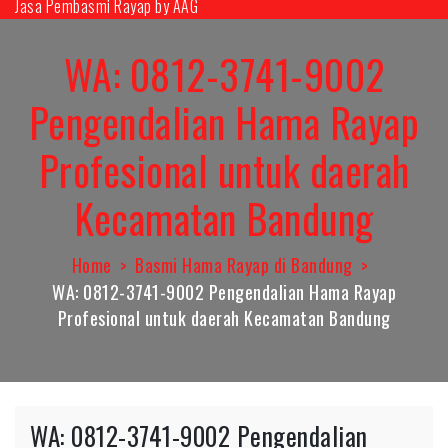
Jasa Pembasmi Rayap by AAG
Skip
to
WA: 0812-3741-9002
content
Pengendalian Hama Rayap
Profesional untuk daerah
Kecamatan Bandung
Home
Basmi Hama Rayap di Bandung
WA: 0812-3741-9002 Pengendalian Hama Rayap
Profesional untuk daerah Kecamatan Bandung
WA: 0812-3741-9002 Pengendalian