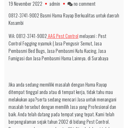
on
19 November 2022
admin
no comment
WA:
0812-3741-9002 Basmi Hama Rayap Berkualitas untuk daerah
0812-
Kosambi
3741-
9002
WA: 0812-3741-9002
AAG Pest Control
melayani : Pest
Pest
Control Fogging nyamuk { Jasa Pengusir Semut, Jasa
Control
Pembasmi Bed Bugs, Jasa Pembasmi Kutu Kucing, Jasa
Efisien
Fumigasi dan Jasa Pembasmi Hama Lainnya. di Surabaya
untuk
daerah
Cianjur
Jika anda sedang memiliki masalah dengan Hama Rayap
ditempat tinggal anda atau di tempat kerja, tidak tahu mau
melakukan apa?serta sedang mencari Jasa untuk menangani
masalah tersebut dengan memilih Jasa yang Profesional dan
baik. Anda telah datang pada tempat yang tepat. Kami telah
berpengalaman sejak tahun 2002 di bidang Pest Control.