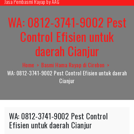
Jasa Pembasmi Rayap by AAG
Skip
to
WA: 0812-3741-9002 Pest
content
Control Efisien untuk
daerah Cianjur
Home
Basmi Hama Rayap di Cirebon
WA: 0812-3741-9002 Pest Control Efisien untuk daerah
Cianjur
WA: 0812-3741-9002 Pest Control
Efisien untuk daerah Cianjur