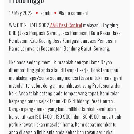
on
17 May 2022
admin
no comment
WA:
WA: 0812-3741-9002
AAG Pest Control
melayani : Fogging
0812-
DBD { Jasa Pengusir Semut, Jasa Pembasmi Kutu Kasur, Jasa
3741-
Pembasmi Kutu Kucing, Jasa Fumigasi dan Jasa Pembasmi
9002
Hama Lainnya. di Kecamatan Bandung Garut Soreang.
Pest
Control
Jika anda sedang memiliki masalah dengan Hama Rayap
Rayap
ditempat tinggal anda atau di tempat kerja, tidak tahu mau
Efektif
melakukan apa?serta sedang mencari Jasa untuk menangani
untuk
masalah tersebut dengan memilih Jasa yang Profesional dan
daerah
baik. Anda telah datang pada tempat yang tepat. Kami telah
Probolinggo
berpengalaman sejak tahun 2002 di bidang Pest Control.
Dengan pengalaman yang kami miliki ditambah kami telah
bersertifikasi ISO 14001, ISO 9001 dan ISO 45001 anda tidak
perlu khawatir akan masalah hama, Kami dapat membantu
anda di segala lini bisnis anda.Kehadiran rayap seringkali