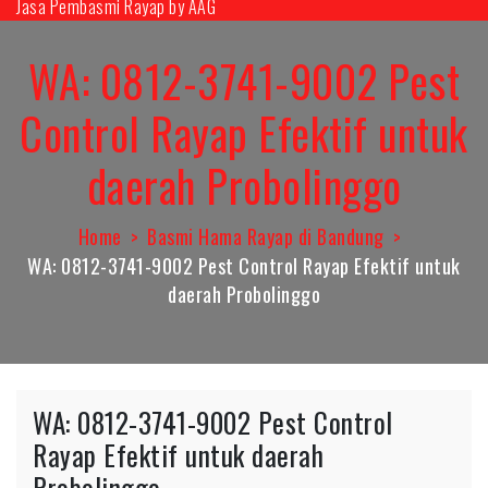
Jasa Pembasmi Rayap by AAG
Skip
to
WA: 0812-3741-9002 Pest
content
Control Rayap Efektif untuk
daerah Probolinggo
Home
Basmi Hama Rayap di Bandung
WA: 0812-3741-9002 Pest Control Rayap Efektif untuk
daerah Probolinggo
WA: 0812-3741-9002 Pest Control
Rayap Efektif untuk daerah
Probolinggo