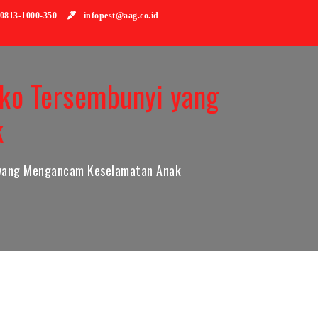
813-1000-350
infopest@aag.co.id
iko Tersembunyi yang
k
i yang Mengancam Keselamatan Anak