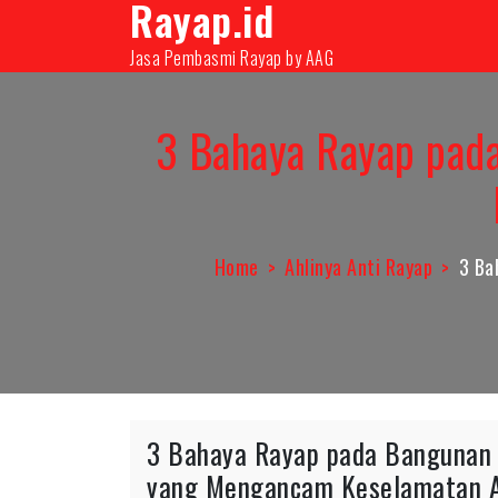
Rayap.id
08131000350
infopest@aag.co.id
infopes
Jasa Pembasmi Rayap by AAG
3 Bahaya Rayap pada
Home
Ahlinya Anti Rayap
3 Ba
3 Bahaya Rayap pada Bangunan 
yang Mengancam Keselamatan 