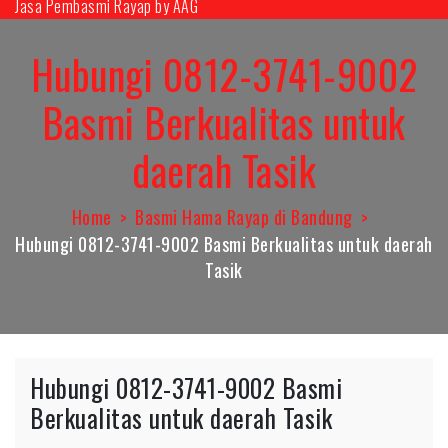
Jasa Pembasmi Rayap by AAG
Skip
to
Hubungi 0812-3741-9002
content
Basmi Berkualitas untuk
daerah Tasik
Home
Basmi Hama Rayap di Bandung
Hubungi 0812-3741-9002 Basmi Berkualitas untuk daerah
Tasik
Hubungi 0812-3741-9002 Basmi
Berkualitas untuk daerah Tasik