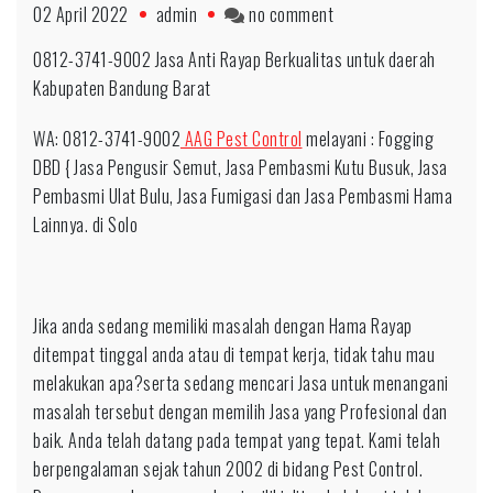
on
02 April 2022
admin
no comment
Hubungi
0812-3741-9002 Jasa Anti Rayap Berkualitas untuk daerah
0812-
Kabupaten Bandung Barat
3741-
9002
WA: 0812-3741-9002
AAG Pest Control
melayani : Fogging
Basmi
DBD { Jasa Pengusir Semut, Jasa Pembasmi Kutu Busuk, Jasa
Berkualitas
Pembasmi Ulat Bulu, Jasa Fumigasi dan Jasa Pembasmi Hama
untuk
Lainnya. di Solo
daerah
Tasik
Jika anda sedang memiliki masalah dengan Hama Rayap
ditempat tinggal anda atau di tempat kerja, tidak tahu mau
melakukan apa?serta sedang mencari Jasa untuk menangani
masalah tersebut dengan memilih Jasa yang Profesional dan
baik. Anda telah datang pada tempat yang tepat. Kami telah
berpengalaman sejak tahun 2002 di bidang Pest Control.